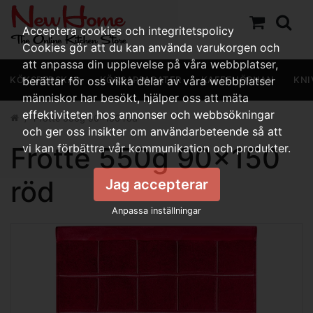
Acceptera cookies och integritetspolicy
Cookies gör att du kan använda varukorgen och
att anpassa din upplevelse på våra webbplatser,
KÖKSREDSKAP
berättar för oss vilka delar av våra webbplatser
KÖKSAPPARATER
KAFFEHÖRNAN
KNI
människor har besökt, hjälper oss att mäta
effektiviteten hos annonser och webbsökningar
Frotté 550g 90x150 röd
och ger oss insikter om användarbeteende så att
Frotté 550g 90x150
vi kan förbättra vår kommunikation och produkter.
röd
Jag accepterar
Anpassa inställningar