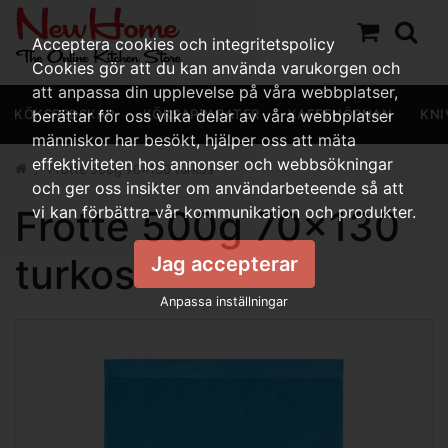
Acceptera cookies och integritetspolicy
Cookies gör att du kan använda varukorgen och
att anpassa din upplevelse på våra webbplatser,
KÖKSREDSKAP
berättar för oss vilka delar av våra webbplatser
KÖKSAPPARATER
KAFFEHÖRNAN
KNI
människor har besökt, hjälper oss att mäta
effektiviteten hos annonser och webbsökningar
Frotté 500g 70x130 turkos
och ger oss insikter om användarbeteende så att
Frotté 500g 70x130
vi kan förbättra vår kommunikation och produkter.
turkos
Jag accepterar
Anpassa inställningar