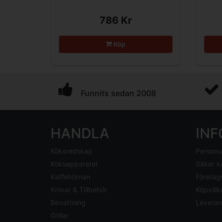
786 Kr
Köp
Funnits sedan 2008
HANDLA
IN
Köksredskap
Personu
Köksapparater
Säker k
Kaffehörnan
Företag
Knivar & Tillbehör
Köpvillk
Bevattning
Leveran
Grillar