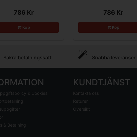
786 Kr
786 Kr
Köp
Köp
Säkra betalningssätt
Snabba leveranser
FORMATION
KUNDTJÄNST
ppgiftspolicy & Cookies
Kontakta oss
ortbetalning
Returer
suppgifter
Översikt
or
s & Betalning