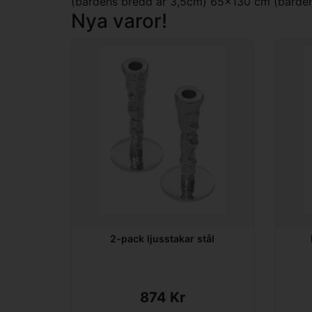
(bårdens bredd är 3,5cm) 65x130 cm (bårde
Nya varor!
2-pack ljusstakar stål
874 Kr