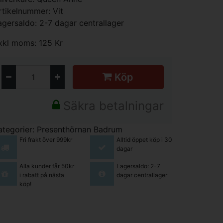
rtikelnummer: Vit
agersaldo: 2-7 dagar centrallager
xkl moms: 125 Kr
Köp
Säkra betalningar
ategorier:
Presenthörnan
Badrum
Fri frakt över 999kr
Alltid öppet köp i 30
dagar
Alla kunder får 50kr
Lagersaldo: 2-7
i rabatt på nästa
dagar centrallager
köp!