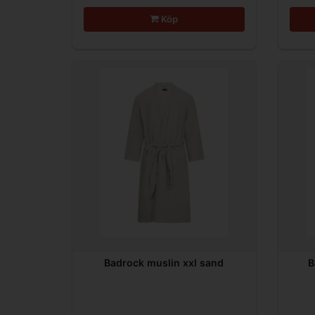
Köp
Badrock muslin xxl sand
B