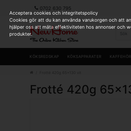
0702 630 795
Acceptera cookies och integritetspolicy
Cookies gör att du kan använda varukorgen och att anp
hjälper oss att mäta effektiviteten hos annonser och 
produkter.
KÖKSREDSKAP
KÖKSAPPARATER
KAFFEHÖ
Frotté 420g 65x130 vit
Frotté 420g 65x13