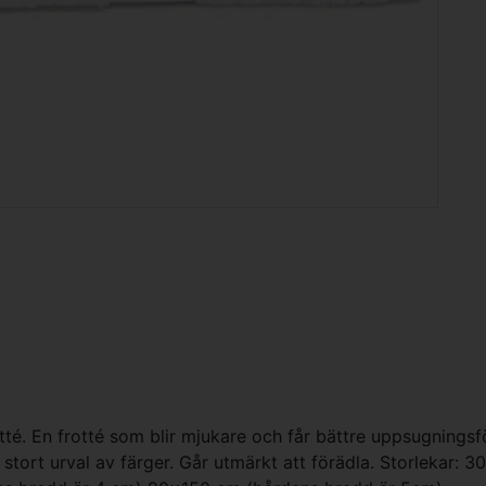
otté. En frotté som blir mjukare och får bättre uppsugning
t stort urval av färger. Går utmärkt att förädla. Storleka