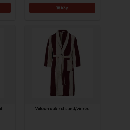
Köp
nd
Velourrock xxl sand/vinröd