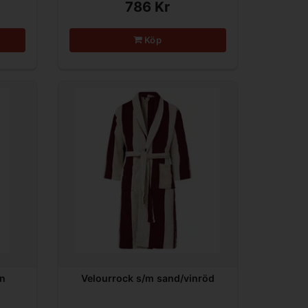
786 Kr
Köp
in
Velourrock s/m sand/vinröd