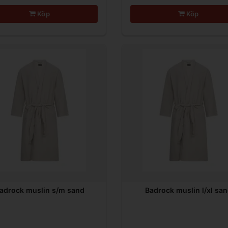
Köp
Köp
adrock muslin s/m sand
Badrock muslin l/xl sa