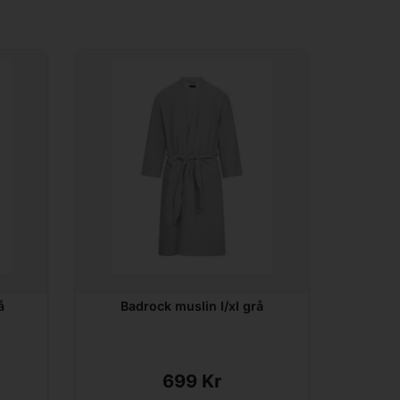
å
Badrock muslin l/xl grå
699 Kr