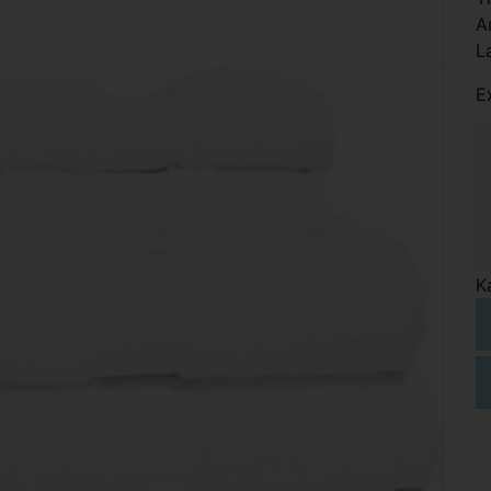
A
L
E
K