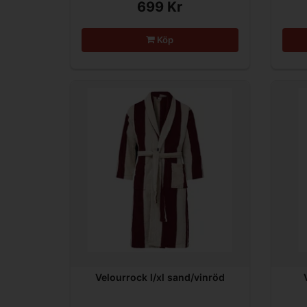
699 Kr
Köp
Velourrock l/xl sand/vinröd