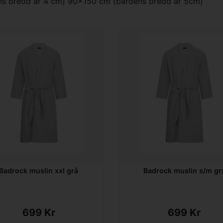
ns bredd är 4 cm) 90x150 cm (bårdens bredd är 5cm)
Badrock muslin xxl grå
Badrock muslin s/m gr
699 Kr
699 Kr