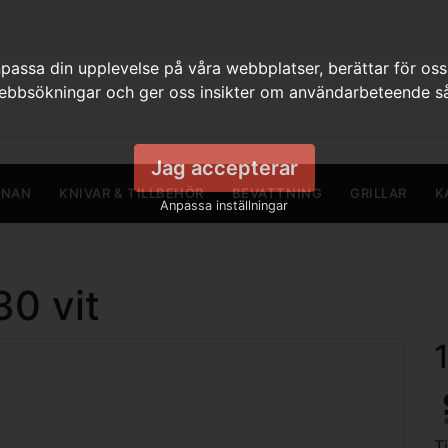
assa din upplevelse på våra webbplatser, berättar för oss
webbsökningar och ger oss insikter om användarbeteende så
Jag accepterar
RNAN
KNIVAR & TILLBEHÖR
BEVATTNING
GRILLAR
K
Anpassa inställningar
0 vit
T