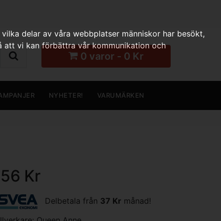
 vilka delar av våra webbplatser människor har besökt,
 att vi kan förbättra vår kommunikation och
0 varor - 0 Kr
AMPANJER
NYHETER!
VARUMÄRKEN
156 Kr
Delbetala från
37 Kr
månad!
illverkare:
Queen Anne