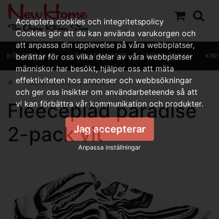
Acceptera cookies och integritetspolicy
Cookies gör att du kan använda varukorgen och
att anpassa din upplevelse på våra webbplatser,
KÖKSREDSKAP
berättar för oss vilka delar av våra webbplatser
KÖKSAPPARATER
KAFFEHÖRNAN
KNI
människor har besökt, hjälper oss att mäta
effektiviteten hos annonser och webbsökningar
Fleecepläd paradise 2-pack vit
och ger oss insikter om användarbeteende så att
Fleecepläd paradise
vi kan förbättra vår kommunikation och produkter.
2-pack vit
Jag accepterar
Anpassa inställningar