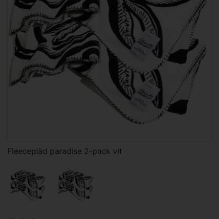
Fleecepläd paradise 2-pack vit