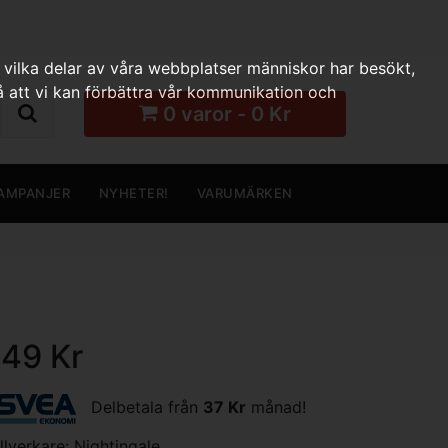
 vilka delar av våra webbplatser människor har besökt,
 att vi kan förbättra vår kommunikation och
0 varor - 0 Kr
AMPANJER
NYHETER!
VARUMÄRKEN
149 Kr
Delbetala från
37 Kr
månad!
illverkare:
Nightingale