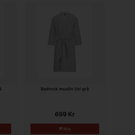
å
Badrock muslin l/xl grå
699 Kr
Köp