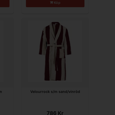
Köp
in
Velourrock s/m sand/vinröd
786 Kr