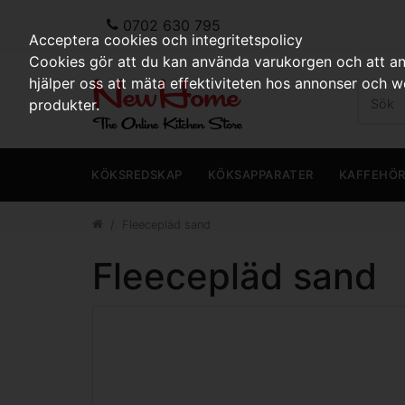
0702 630 795
Acceptera cookies och integritetspolicy
Cookies gör att du kan använda varukorgen och att anp
hjälper oss att mäta effektiviteten hos annonser och 
produkter.
KÖKSREDSKAP
KÖKSAPPARATER
KAFFEHÖ
Fleecepläd sand
Fleecepläd sand