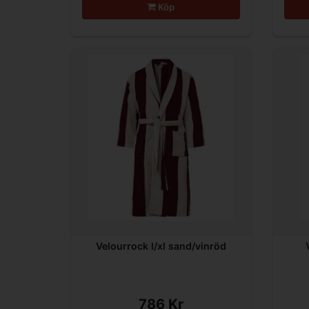
Köp
Velourrock l/xl sand/vinröd
786 Kr