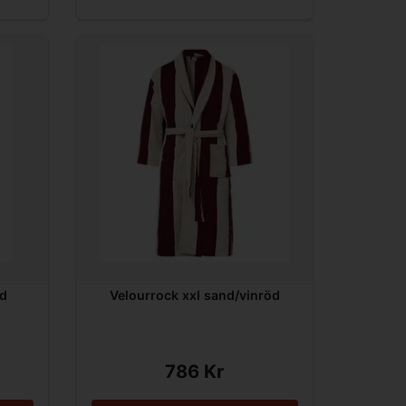
nd
Velourrock xxl sand/vinröd
786 Kr