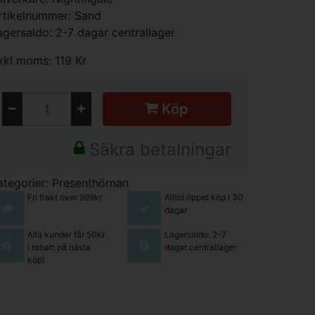
rtikelnummer: Sand
agersaldo: 2-7 dagar centrallager
xkl moms: 119 Kr
Köp
Säkra betalningar
ategorier:
Presenthörnan
Fri frakt över 999kr
Alltid öppet köp i 30
dagar
Alla kunder får 50kr
Lagersaldo: 2-7
i rabatt på nästa
dagar centrallager
köp!