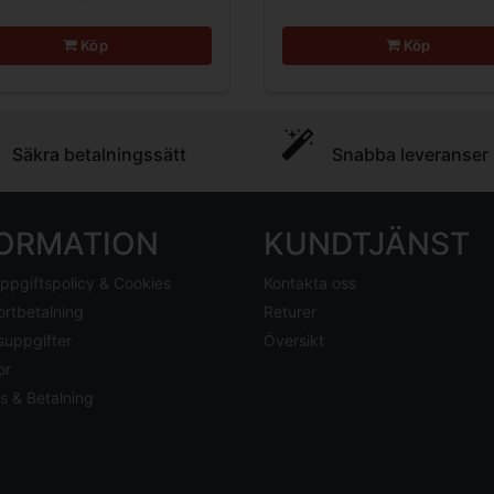
Köp
Köp
Säkra betalningssätt
Snabba leveranser
FORMATION
KUNDTJÄNST
ppgiftspolicy & Cookies
Kontakta oss
ortbetalning
Returer
suppgifter
Översikt
or
s & Betalning