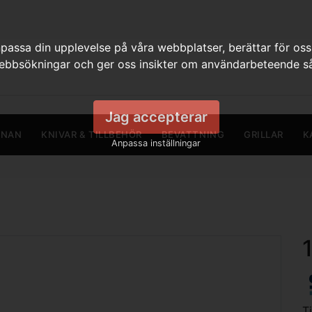
assa din upplevelse på våra webbplatser, berättar för oss
webbsökningar och ger oss insikter om användarbeteende så
Jag accepterar
RNAN
KNIVAR & TILLBEHÖR
BEVATTNING
GRILLAR
K
Anpassa inställningar
T