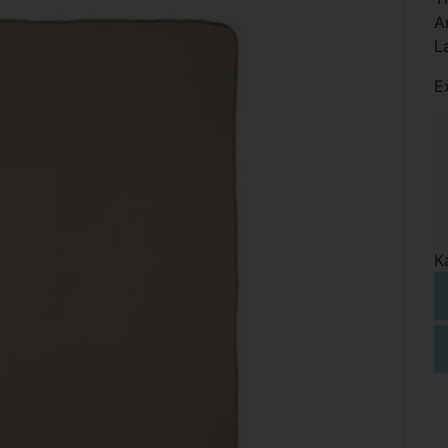
A
L
E
K