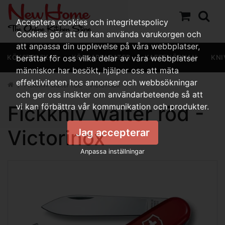
Acceptera cookies och integritetspolicy
Cookies gör att du kan använda varukorgen och
att anpassa din upplevelse på våra webbplatser,
KÖKSREDSKAP
berättar för oss vilka delar av våra webbplatser
KÖKSAPPARATER
KAFFEHÖRNAN
KNI
människor har besökt, hjälper oss att mäta
effektiviteten hos annonser och webbsökningar
Fickkniv waiter röd - Victorinox
och ger oss insikter om användarbeteende så att
Fickkniv waiter röd -
vi kan förbättra vår kommunikation och produkter.
Victorinox
Jag accepterar
Anpassa inställningar