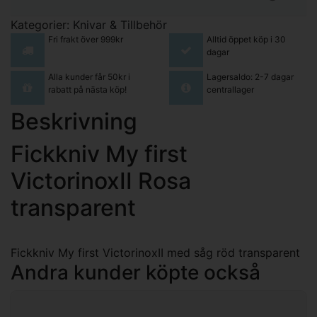
Kategorier:
Knivar & Tillbehör
Fri frakt över 999kr
Alltid öppet köp i 30
dagar
Alla kunder får 50kr i
Lagersaldo: 2-7 dagar
rabatt på nästa köp!
centrallager
Beskrivning
Fickkniv My first
VictorinoxII Rosa
transparent
Fickkniv My first VictorinoxII med såg röd transparent
Andra kunder köpte också