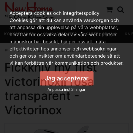
Acceptera cookies och integritetspolicy
Cookies gör att du kan använda varukorgen och
att anpassa din upplevelse på våra webbplatser,
KÖKSREDSKAP
berättar för oss vilka delar av våra webbplatser
KÖKSAPPARATER
KAFFEHÖRNAN
KNI
människor har besökt, hjälper oss att mäta
effektiviteten hos annonser och webbsökningar
Fickkniv my first victorinoxii rosa transparent - Victorinox
och ger oss insikter om användarbeteende så att
Fickkniv my first
vi kan förbättra vår kommunikation och produkter.
victorinoxii rosa
Jag accepterar
Anpassa inställningar
transparent -
Victorinox