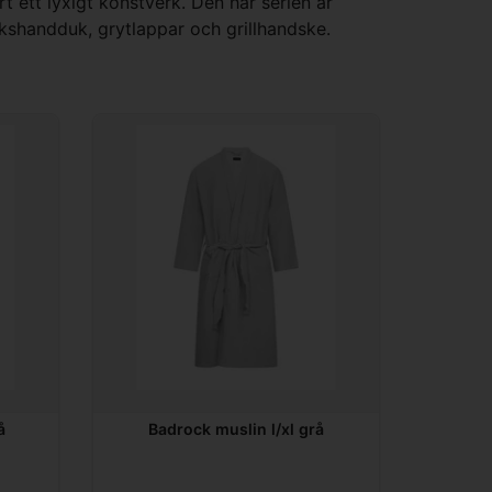
rt ett lyxigt konstverk. Den här serien är
ökshandduk, grytlappar och grillhandske.
å
Badrock muslin l/xl grå