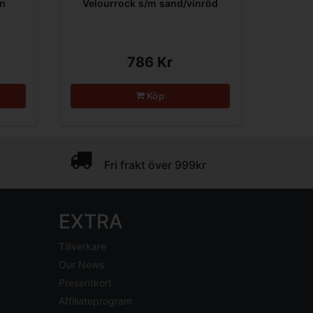
in
Velourrock s/m sand/vinröd
786 Kr
Köp
Fri frakt över 999kr
EXTRA
Tillverkare
Our News
Presentkort
Affiliateprogram