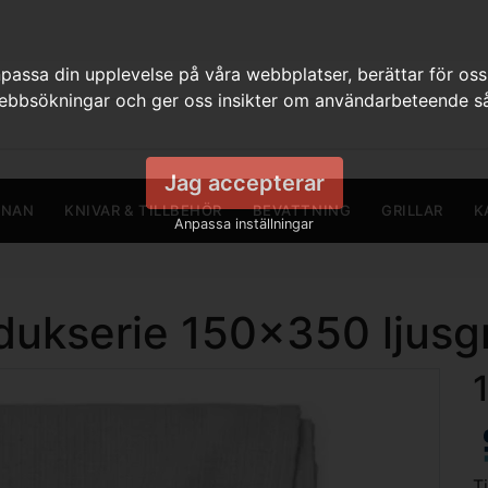
assa din upplevelse på våra webbplatser, berättar för oss
webbsökningar och ger oss insikter om användarbeteende så
Jag accepterar
RNAN
KNIVAR & TILLBEHÖR
BEVATTNING
GRILLAR
K
Anpassa inställningar
dukserie 150x350 ljusg
T