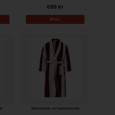
699 Kr
Köp
nd
Velourrock xxl sand/vinröd