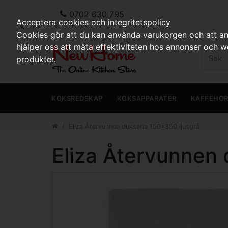
0702 630 795
Acceptera cookies och integritetspolicy
Cookies gör att du kan använda varukorgen och att anp
hjälper oss att mäta effektiviteten hos annonser och 
produkter.
KÖKSREDSKAP
KÖKSAPPARATER
KAFFEHÖ
Eliza Återvunnen dukserie 150x350 ljusgrå
Eliza Återvunnen 