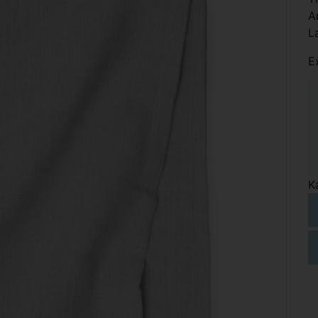
A
L
E
K