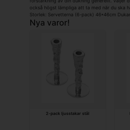
förstärkning av din dukning generellt. Väljer 
också högst lämpliga att ta med när du ska ha
Storlek: Servetterna (6-pack) 46*46cm Du
Nya varor!
2-pack ljusstakar stål