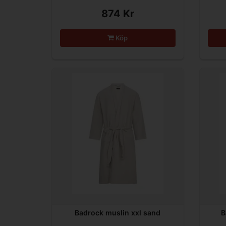
874 Kr
Köp
Badrock muslin xxl sand
B