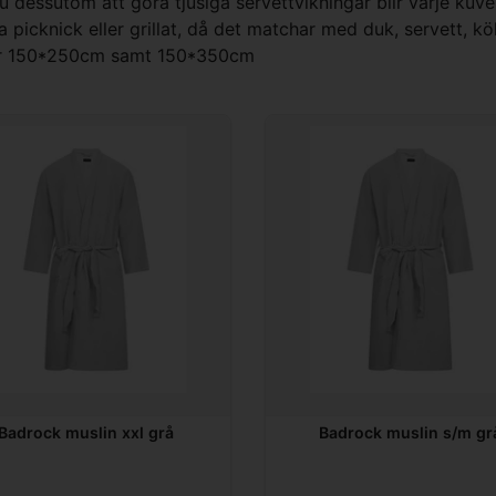
du dessutom att göra tjusiga servettvikningar blir varje kuve
 picknick eller grillat, då det matchar med duk, servett, k
kar 150*250cm samt 150*350cm
Badrock muslin xxl grå
Badrock muslin s/m gr