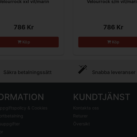
Velourrock xxl vit/marin
Velourrock s/m vit/mar
786 Kr
786 Kr
Köp
Köp
Säkra betalningssätt
Snabba leveranser
FORMATION
KUNDTJÄNST
ppgiftspolicy & Cookies
Kontakta oss
ortbetalning
Returer
suppgifter
Översikt
or