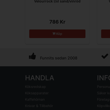
Velourrock l/xl sand/vinröd
786 Kr
Köp
Funnits sedan 2008
HANDLA
IN
Köksredskap
Personu
Köksapparater
Säker k
Kaffehörnan
Företag
Knivar & Tillbehör
Köpvillk