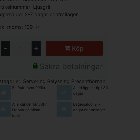
rtikelnummer: Ljusgrå
agersaldo: 2-7 dagar centrallager
xkl moms: 139 Kr
Köp
Säkra betalningar
ategorier:
Servering
Belysning
Presenthörnan
Fri frakt över 999kr
Alltid öppet köp i 30
dagar
Alla kunder får 50kr
Lagersaldo: 2-7
i rabatt på nästa
dagar centrallager
köp!