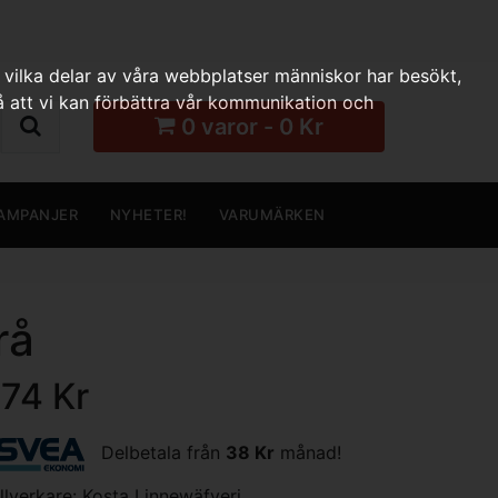
 vilka delar av våra webbplatser människor har besökt,
 att vi kan förbättra vår kommunikation och
0 varor - 0 Kr
AMPANJER
NYHETER!
VARUMÄRKEN
rå
174 Kr
Delbetala från
38 Kr
månad!
illverkare:
Kosta Linnewäfveri