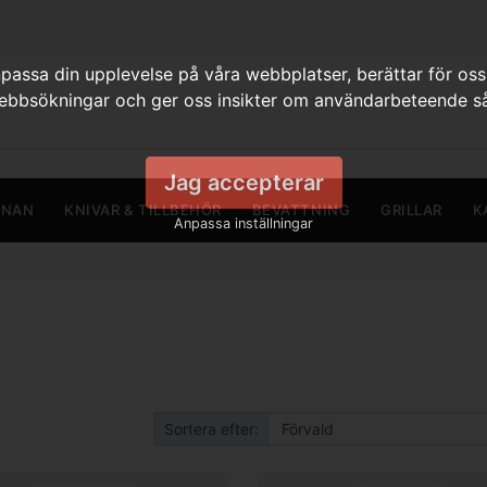
assa din upplevelse på våra webbplatser, berättar för oss
webbsökningar och ger oss insikter om användarbeteende så
Jag accepterar
RNAN
KNIVAR & TILLBEHÖR
BEVATTNING
GRILLAR
K
Anpassa inställningar
Sortera efter: