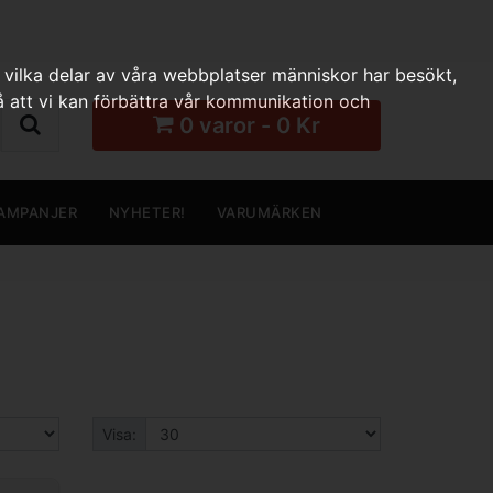
 vilka delar av våra webbplatser människor har besökt,
 att vi kan förbättra vår kommunikation och
0 varor - 0 Kr
AMPANJER
NYHETER!
VARUMÄRKEN
Visa: