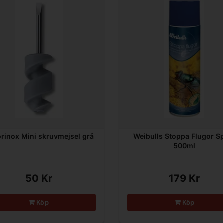
orinox Mini skruvmejsel grå
Weibulls Stoppa Flugor S
500ml
50 Kr
179 Kr
Köp
Köp