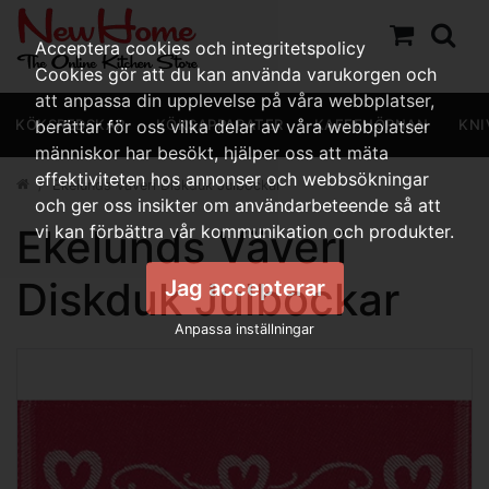
Acceptera cookies och integritetspolicy
Cookies gör att du kan använda varukorgen och
att anpassa din upplevelse på våra webbplatser,
KÖKSREDSKAP
berättar för oss vilka delar av våra webbplatser
KÖKSAPPARATER
KAFFEHÖRNAN
KNI
människor har besökt, hjälper oss att mäta
effektiviteten hos annonser och webbsökningar
Ekelunds Väveri Diskduk Julbockar
och ger oss insikter om användarbeteende så att
Ekelunds Väveri
vi kan förbättra vår kommunikation och produkter.
Diskduk Julbockar
Jag accepterar
Anpassa inställningar