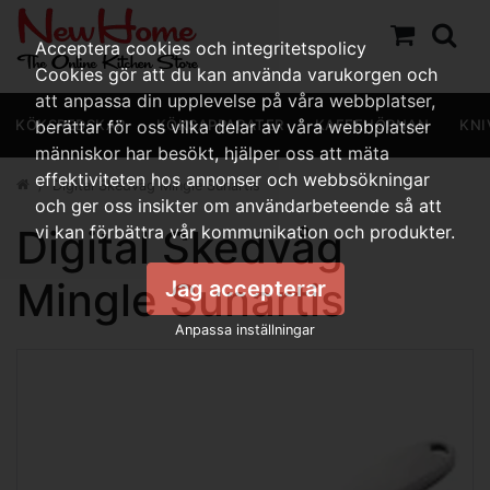
Acceptera cookies och integritetspolicy
Cookies gör att du kan använda varukorgen och
att anpassa din upplevelse på våra webbplatser,
KÖKSREDSKAP
berättar för oss vilka delar av våra webbplatser
KÖKSAPPARATER
KAFFEHÖRNAN
KNI
människor har besökt, hjälper oss att mäta
effektiviteten hos annonser och webbsökningar
Digital Skedvåg Mingle Sunartis
och ger oss insikter om användarbeteende så att
Digital Skedvåg
vi kan förbättra vår kommunikation och produkter.
Mingle Sunartis
Jag accepterar
Anpassa inställningar