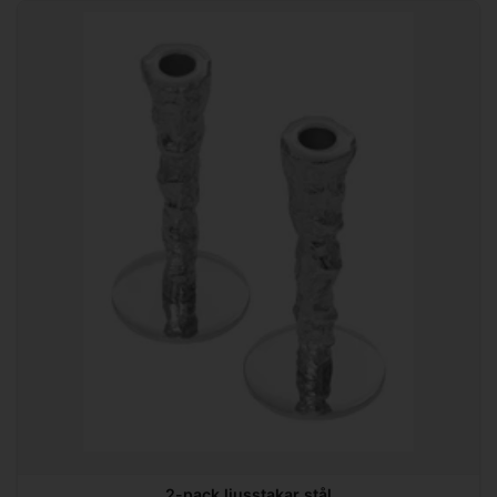
2-pack ljusstakar stål