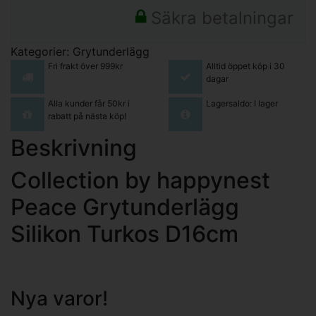
Säkra betalningar
Kategorier:
Grytunderlägg
Fri frakt över 999kr
Alltid öppet köp i 30
dagar
Alla kunder får 50kr i
Lagersaldo: I lager
rabatt på nästa köp!
Beskrivning
Collection by happynest
Peace Grytunderlägg
Silikon Turkos D16cm
Nya varor!