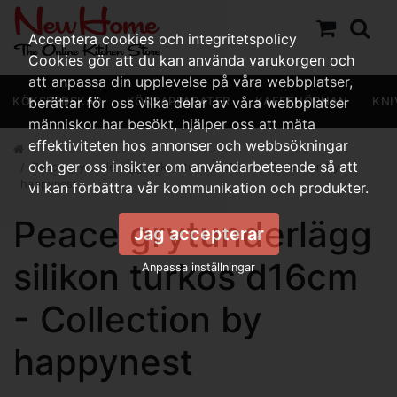
Acceptera cookies och integritetspolicy
Cookies gör att du kan använda varukorgen och
att anpassa din upplevelse på våra webbplatser,
KÖKSREDSKAP
berättar för oss vilka delar av våra webbplatser
KÖKSAPPARATER
KAFFEHÖRNAN
KNI
människor har besökt, hjälper oss att mäta
effektiviteten hos annonser och webbsökningar
och ger oss insikter om användarbeteende så att
Peace grytunderlägg silikon turkos d16cm - Collection by
happynest
vi kan förbättra vår kommunikation och produkter.
Peace grytunderlägg
Jag accepterar
silikon turkos d16cm
Anpassa inställningar
- Collection by
happynest