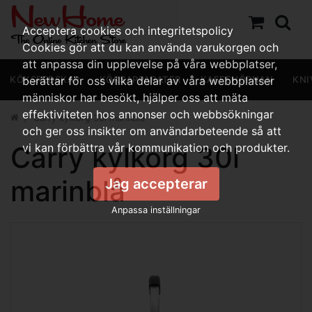
Acceptera cookies och integritetspolicy
Cookies gör att du kan använda varukorgen och
att anpassa din upplevelse på våra webbplatser,
KÖKSREDSKAP
berättar för oss vilka delar av våra webbplatser
KÖKSAPPARATER
KAFFEHÖRNAN
KNI
människor har besökt, hjälper oss att mäta
effektiviteten hos annonser och webbsökningar
Carry kylkorg 30l marinblå
och ger oss insikter om användarbeteende så att
Carry kylkorg 30l
vi kan förbättra vår kommunikation och produkter.
marinblå
Jag accepterar
Anpassa inställningar