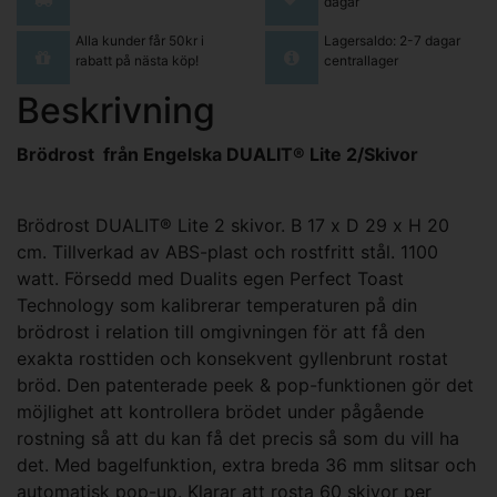
dagar
Alla kunder får 50kr i
Lagersaldo: 2-7 dagar
rabatt på nästa köp!
centrallager
Beskrivning
Brödrost från Engelska DUALIT® Lite 2/Skivor
Brödrost DUALIT® Lite 2 skivor. B 17 x D 29 x H 20
cm. Tillverkad av ABS-plast och rostfritt stål. 1100
watt. Försedd med Dualits egen Perfect Toast
Technology som kalibrerar temperaturen på din
brödrost i relation till omgivningen för att få den
exakta rosttiden och konsekvent gyllenbrunt rostat
bröd. Den patenterade peek & pop-funktionen gör det
möjlighet att kontrollera brödet under pågående
rostning så att du kan få det precis så som du vill ha
det. Med bagelfunktion, extra breda 36 mm slitsar och
automatisk pop-up. Klarar att rosta 60 skivor per