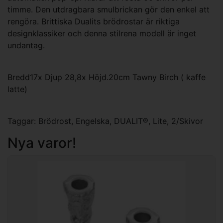
timme. Den utdragbara smulbrickan gör den enkel att
rengöra. Brittiska Dualits brödrostar är riktiga
designklassiker och denna stilrena modell är inget
undantag.
Bredd17x Djup 28,8x Höjd.20cm Tawny Birch ( kaffe
latte)
Taggar:
Brödrost
,
Engelska
,
DUALIT®
,
Lite
,
2/Skivor
Nya varor!