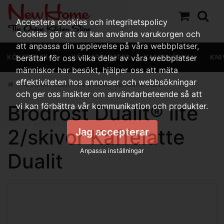
Acceptera cookies och integritetspolicy
Cookies gör att du kan använda varukorgen och
att anpassa din upplevelse på våra webbplatser,
KÖKSREDSKAP
berättar för oss vilka delar av våra webbplatser
KÖKSAPPARATER
KAFFEHÖRNAN
KNI
människor har besökt, hjälper oss att mäta
effektiviteten hos annonser och webbsökningar
Brödrost Dualit® lite 2/skivor Kaffelatte Dualit
och ger oss insikter om användarbeteende så att
Brödrost Dualit® lite
vi kan förbättra vår kommunikation och produkter.
2/skivor Kaffelatte
Jag accepterar
Anpassa inställningar
Dualit