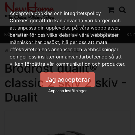
Acceptera cookies och integritetspolicy
Cookies gör att du kan använda varukorgen och
att anpassa din upplevelse på våra webbplatser,
KÖKSREDSKAP
berättar för oss vilka delar av våra webbplatser
KÖKSAPPARATER
KAFFEHÖRNAN
KNI
människor har besökt, hjälper oss att mäta
effektiviteten hos annonser och webbsökningar
Brödrost dualit® classic 2 skiv 2 skiv - Dualit
och ger oss insikter om användarbeteende så att
Brödrost dualit®
vi kan förbättra vår kommunikation och produkter.
classic 2 skiv 2 skiv -
Jag accepterar
Anpassa inställningar
Dualit