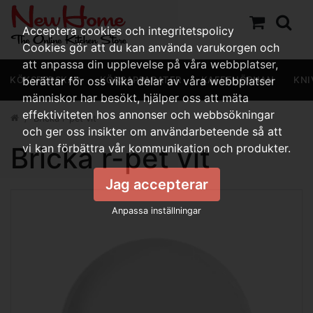
Acceptera cookies och integritetspolicy
Cookies gör att du kan använda varukorgen och
att anpassa din upplevelse på våra webbplatser,
KÖKSREDSKAP
berättar för oss vilka delar av våra webbplatser
KÖKSAPPARATER
KAFFEHÖRNAN
KNI
människor har besökt, hjälper oss att mäta
effektiviteten hos annonser och webbsökningar
Bricka r-pet vit
och ger oss insikter om användarbeteende så att
Bricka r-pet vit
vi kan förbättra vår kommunikation och produkter.
Jag accepterar
Anpassa inställningar