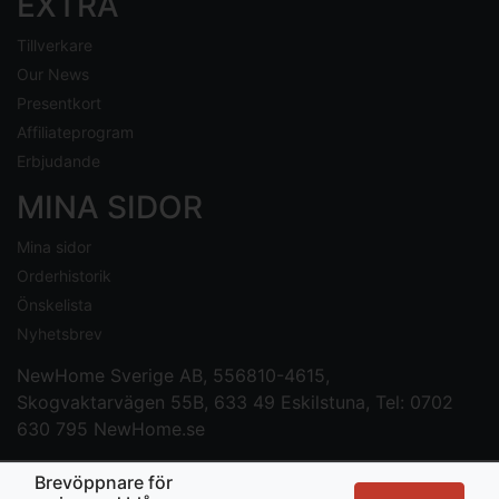
EXTRA
Tillverkare
Our News
Presentkort
Affiliateprogram
Erbjudande
MINA SIDOR
Mina sidor
Orderhistorik
Önskelista
Nyhetsbrev
NewHome Sverige AB
, 556810-4615,
Skogvaktarvägen 55B, 633 49 Eskilstuna, Tel: 0702
630 795
NewHome.se
Brevöppnare för