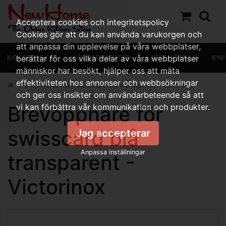
Acceptera cookies och integritetspolicy
Cookies gör att du kan använda varukorgen och
att anpassa din upplevelse på våra webbplatser,
KÖKSREDSKAP
berättar för oss vilka delar av våra webbplatser
KÖKSAPPARATER
KAFFEHÖRNAN
KNI
människor har besökt, hjälper oss att mäta
effektiviteten hos annonser och webbsökningar
Brevöppnare för swisscard blå transparent - Victorinox
och ger oss insikter om användarbeteende så att
Brevöppnare för
vi kan förbättra vår kommunikation och produkter.
swisscard blå
Jag accepterar
Anpassa inställningar
transparent -
Victorinox