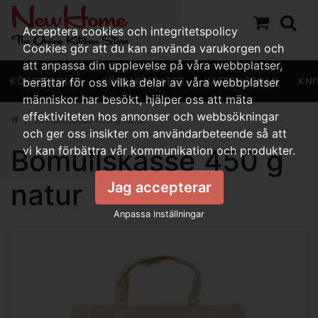
Acceptera cookies och integritetspolicy
Cookies gör att du kan använda varukorgen och
att anpassa din upplevelse på våra webbplatser,
KÖKSREDSKAP
berättar för oss vilka delar av våra webbplatser
KÖKSAPPARATER
KAFFEHÖRNAN
KNI
människor har besökt, hjälper oss att mäta
effektiviteten hos annonser och webbsökningar
Bomullskasse 450 g natur
och ger oss insikter om användarbeteende så att
Bomullskasse 450 g
vi kan förbättra vår kommunikation och produkter.
natur
Jag accepterar
Anpassa inställningar