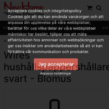
Acceptera cookies och integritetspolicy
Cookies gör att du kan använda varukorgen och att
anpassa din upplevelse på våra webbplatser,
KÖKSREDSKAP
berättar för oss vilka delar av våra webbplatser
KÖKSAPPARATER
KAFFEHÖRNAN
KNI
människor har besökt, hjälper oss att mäta
effektiviteten hos annonser och webbsökningar och
Wires hushållspappershållare svart - Blomus
ger oss insikter om användarbeteende så att vi kan
Wires
förbättra vår kommunikation och produkter.
hushållspappershållar
Jag accepterar
Anpassa inställningar
svart - Blomus