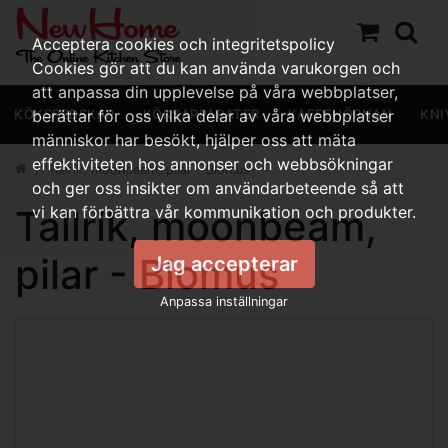
Acceptera cookies och integritetspolicy
Cookies gör att du kan använda varukorgen och
att anpassa din upplevelse på våra webbplatser,
KÖKSREDSKAP
berättar för oss vilka delar av våra webbplatser
KÖKSAPPARATER
KAFFEHÖRNAN
KNI
människor har besökt, hjälper oss att mäta
effektiviteten hos annonser och webbsökningar
Tallrik, moonbeam, pilar - Blomus
och ger oss insikter om användarbeteende så att
Tallrik, moonbeam,
vi kan förbättra vår kommunikation och produkter.
pilar - Blomus
Jag accepterar
Anpassa inställningar