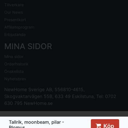
Tillverkare
Our News
Presentkort
Affiliateprogram
Erbjudande
MINA SIDOR
Mina sidor
Orderhistorik
Önskelista
Nyhetsbrev
NewHome Sverige AB
, 556810-4615,
Skogvaktarvägen 55B, 633 49 Eskilstuna, Tel: 0702
630 795
NewHome.se
Tallrik, moonbeam, pilar -
Köp
Blomus