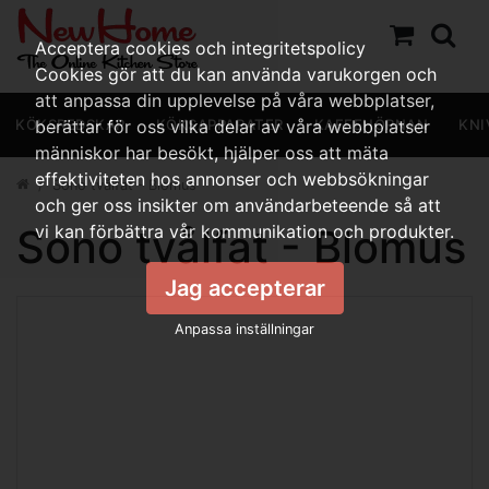
Acceptera cookies och integritetspolicy
Cookies gör att du kan använda varukorgen och
att anpassa din upplevelse på våra webbplatser,
KÖKSREDSKAP
berättar för oss vilka delar av våra webbplatser
KÖKSAPPARATER
KAFFEHÖRNAN
KNI
människor har besökt, hjälper oss att mäta
effektiviteten hos annonser och webbsökningar
Sono tvålfat - Blomus
och ger oss insikter om användarbeteende så att
Sono tvålfat - Blomus
vi kan förbättra vår kommunikation och produkter.
Jag accepterar
Anpassa inställningar