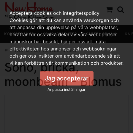
Acceptera cookies och integritetspolicy
Cookies gör att du kan använda varukorgen och
att anpassa din upplevelse på våra webbplatser,
KÖKSREDSKAP
berättar för oss vilka delar av våra webbplatser
KÖKSAPPARATER
KAFFEHÖRNAN
KNI
människor har besökt, hjälper oss att mäta
effektiviteten hos annonser och webbsökningar
Sono, bricka, moonbeam - Blomus
och ger oss insikter om användarbeteende så att
Sono, bricka,
vi kan förbättra vår kommunikation och produkter.
moonbeam - Blomus
Jag accepterar
Anpassa inställningar