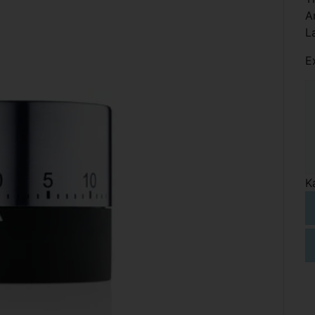
A
L
E
K