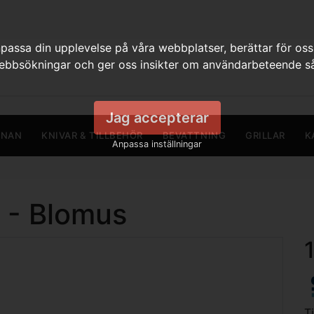
assa din upplevelse på våra webbplatser, berättar för oss
webbsökningar och ger oss insikter om användarbeteende så
Jag accepterar
RNAN
KNIVAR & TILLBEHÖR
BEVATTNING
GRILLAR
K
Anpassa inställningar
 - Blomus
T