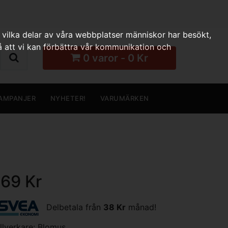
 vilka delar av våra webbplatser människor har besökt,
 att vi kan förbättra vår kommunikation och
0 varor - 0 Kr
AMPANJER
NYHETER!
VARUMÄRKEN
169 Kr
Delbetala från
38 Kr
månad!
illverkare:
Blomus