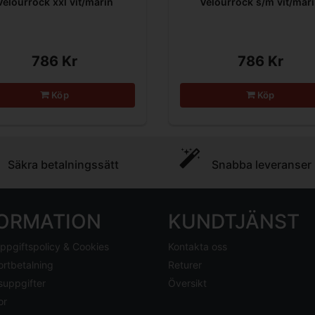
Velourrock xxl vit/marin
Velourrock s/m vit/mar
786 Kr
786 Kr
Köp
Köp
Säkra betalningssätt
Snabba leveranser
FORMATION
KUNDTJÄNST
ppgiftspolicy & Cookies
Kontakta oss
ortbetalning
Returer
suppgifter
Översikt
or