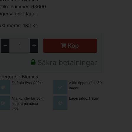
rtikelnummer: 63600
agersaldo: I lager
xkl moms: 135 Kr
Köp
Säkra betalningar
ategorier:
Blomus
Fri frakt över 999kr
Alltid öppet köp i 30
dagar
Alla kunder får 50kr
Lagersaldo: I lager
i rabatt på nästa
köp!