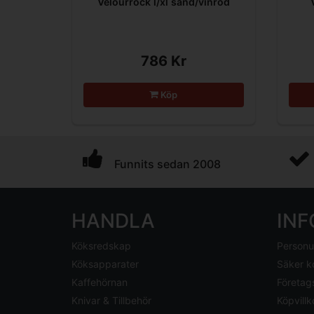
Velourrock l/xl sand/vinröd
786 Kr
Köp
Funnits sedan 2008
HANDLA
IN
Köksredskap
Personu
Köksapparater
Säker k
Kaffehörnan
Företag
Knivar & Tillbehör
Köpvillk