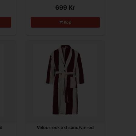
699 Kr
Köp
nd
Velourrock xxl sand/vinröd