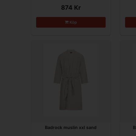
874 Kr
Köp
Badrock muslin xxl sand
B