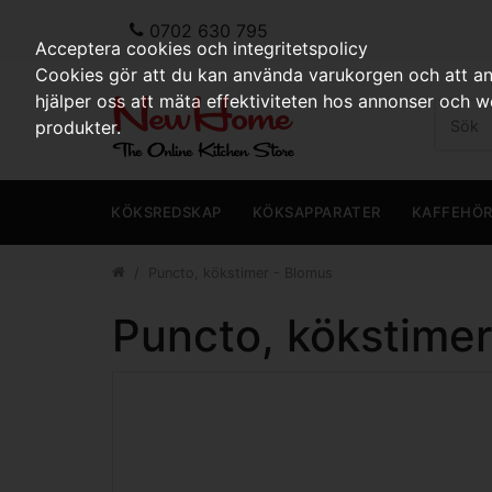
0702 630 795
Acceptera cookies och integritetspolicy
Cookies gör att du kan använda varukorgen och att anp
hjälper oss att mäta effektiviteten hos annonser och 
produkter.
KÖKSREDSKAP
KÖKSAPPARATER
KAFFEHÖ
Puncto, kökstimer - Blomus
Puncto, kökstimer