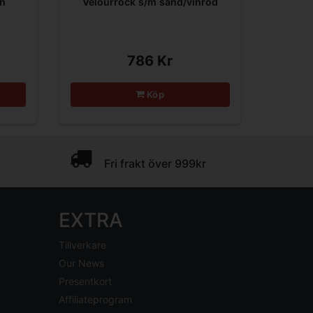
in
Velourrock s/m sand/vinröd
786 Kr
Köp
Fri frakt över 999kr
EXTRA
Tillverkare
Our News
Presentkort
Affiliateprogram