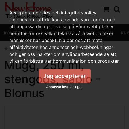
Acceptera cookies och integritetspolicy
Cookies gör att du kan använda varukorgen och
att anpassa din upplevelse på våra webbplatser,
KÖKSREDSKAP
berättar för oss vilka delar av våra webbplatser
KÖKSAPPARATER
KAFFEHÖRNAN
KNI
människor har besökt, hjälper oss att mäta
effektiviteten hos annonser och webbsökningar
Mugg, 250 ml, stengods, sablo - Blomus
och ger oss insikter om användarbeteende så att
Mugg, 250 ml,
vi kan förbättra vår kommunikation och produkter.
stengods, sablo -
Jag accepterar
Anpassa inställningar
Blomus