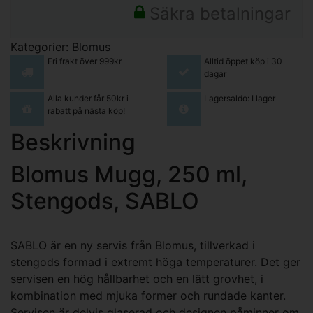
Säkra betalningar
Kategorier:
Blomus
Fri frakt över 999kr
Alltid öppet köp i 30
dagar
Alla kunder får 50kr i
Lagersaldo: I lager
rabatt på nästa köp!
Beskrivning
Blomus Mugg, 250 ml,
Stengods, SABLO
SABLO är en ny servis från Blomus, tillverkad i
stengods formad i extremt höga temperaturer. Det ger
servisen en hög hållbarhet och en lätt grovhet, i
kombination med mjuka former och rundade kanter.
Servisen är delvis glaserad och designen påminner om