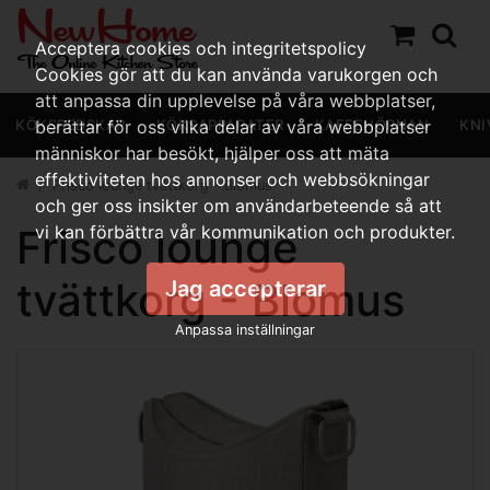
Acceptera cookies och integritetspolicy
Cookies gör att du kan använda varukorgen och
att anpassa din upplevelse på våra webbplatser,
KÖKSREDSKAP
berättar för oss vilka delar av våra webbplatser
KÖKSAPPARATER
KAFFEHÖRNAN
KNI
människor har besökt, hjälper oss att mäta
effektiviteten hos annonser och webbsökningar
Frisco lounge tvättkorg - Blomus
och ger oss insikter om användarbeteende så att
Frisco lounge
vi kan förbättra vår kommunikation och produkter.
tvättkorg - Blomus
Jag accepterar
Anpassa inställningar