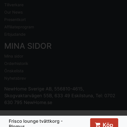
Tillverkare
Our News
Presentkort
Affiliateprogram
Erbjudande
MINA SIDOR
Mina sidor
Orderhistorik
Önskelista
Nyhetsbrev
NewHome Sverige AB
, 556810-4615,
Skogvaktarvägen 55B, 633 49 Eskilstuna, Tel: 0702
630 795
NewHome.se
Frisco lounge tvättkorg -
Köp
Blomus