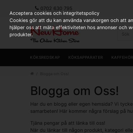
0702 630 795
Acceptera cookies och integritetspolicy
Cookies gör att du kan använda varukorgen och att anp
hjälper oss att mäta effektiviteten hos annonser och 
produkter.
KÖKSREDSKAP
KÖKSAPPARATER
KAFFEHÖ
Blogga om Oss!
Blogga om Oss!
Har du en blogg eller egen hemsida? Vi tycker 
samarbeten! Här kommer några förslag på hur v
Tjäna pengar på att länka till oss!
När du länkar till någon produkt, kategori el