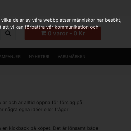
 vilka delar av våra webbplatser människor har besökt,
 att vi kan förbättra vår kommunikation och
0 varor - 0 Kr
AMPANJER
NYHETER!
VARUMÄRKEN
lar och är alltid öppna för förslag på
r några egna idéer eller frågor!
få en kickback på köpet. Det är lönsamt både