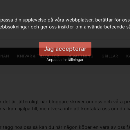
assa din upplevelse på våra webbplatser, berättar för oss
webbsökningar och ger oss insikter om användarbeteende så
Jag accepterar
RNAN
KNIVAR & TILLBEHÖR
BEVATTNING
GRILLAR
K
Anpassa inställningar
det är jätteroligt när bloggare skriver om oss och våra pry
i kan hjälpa till, men tveka inte att kontakta oss om du ha
ler tagg hos oss så kan du när någon köper en vara av oss 