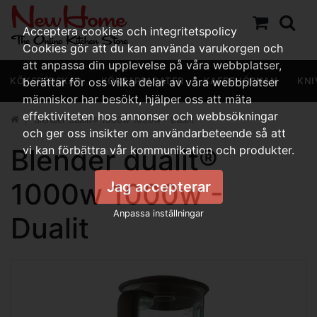
Acceptera cookies och integritetspolicy
Cookies gör att du kan använda varukorgen och
att anpassa din upplevelse på våra webbplatser,
KÖKSREDSKAP
berättar för oss vilka delar av våra webbplatser
KÖKSAPPARATER
KAFFEHÖRNAN
KNI
människor har besökt, hjälper oss att mäta
effektiviteten hos annonser och webbsökningar
Blender dualit® 1000w 1000w - Dualit
och ger oss insikter om användarbeteende så att
Blender dualit®
vi kan förbättra vår kommunikation och produkter.
1000w 1000w -
Jag accepterar
Anpassa inställningar
Dualit