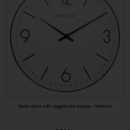
Basic dome ø35 väggklocka vit/glas - Nextime