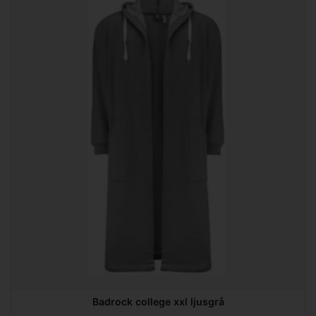
Badrock college xxl ljusgrå