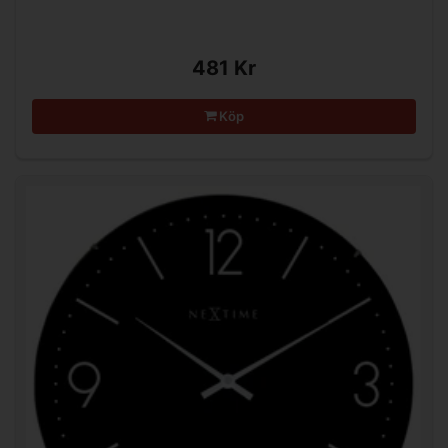
481 Kr
Köp