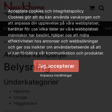
Acceptera cookies och integritetspolicy
Cookies gör att du kan använda varukorgen och
att anpassa din upplevelse på våra webbplatser,
KÖKSREDSKAP
berättar för oss vilka delar av våra webbplatser
KÖKSAPPARATER
KAFFEHÖRNAN
KNI
människor har besökt, hjälper oss att mäta
effektiviteten hos annonser och webbsökningar
Belysning
och ger oss insikter om användarbeteende så att
Aktuella kampanjer
vi kan förbättra vår kommunikation och produkter.
Belysning
Jag accepterar
Anpassa inställningar
Underkategorier
Nextime
Umage
Väggklockor