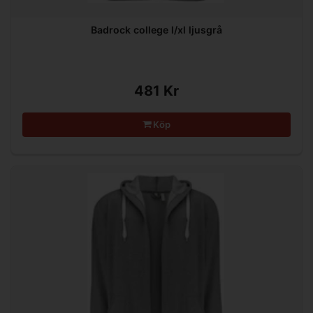
Badrock college l/xl ljusgrå
481 Kr
Köp