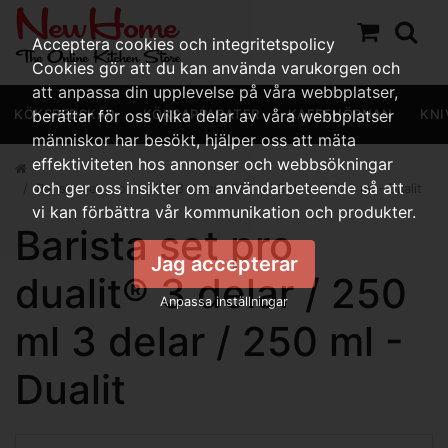
Acceptera cookies och integritetspolicy
Cookies gör att du kan använda varukorgen och
att anpassa din upplevelse på våra webbplatser,
KÖKSREDSKAP
berättar för oss vilka delar av våra webbplatser
KÖKSAPPARATER
KAFFEHÖRNAN
KNI
människor har besökt, hjälper oss att mäta
effektiviteten hos annonser och webbsökningar
och ger oss insikter om användarbeteende så att
Barista set pro dualit® 3 delar / 250 ml 3 delar / 250 ml - Dualit
vi kan förbättra vår kommunikation och produkter.
Barista set pro
Jag accepterar
dualit® 3 delar / 250
Anpassa inställningar
ml 3 delar / 250 ml -
Dualit