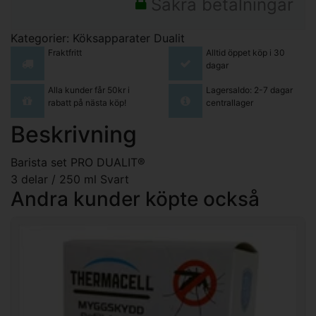
Säkra betalningar
Kategorier:
Köksapparater
Dualit
Fraktfritt
Alltid öppet köp i 30
dagar
Alla kunder får 50kr i
Lagersaldo: 2-7 dagar
rabatt på nästa köp!
centrallager
Beskrivning
Barista set PRO DUALIT®
3 delar / 250 ml Svart
Andra kunder köpte också