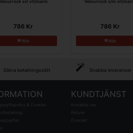
Velourrock xxl vit/marin
Velourrock s/m vit/mar
786 Kr
786 Kr
Köp
Köp
Säkra betalningssätt
Snabba leveranser
FORMATION
KUNDTJÄNST
ppgiftspolicy & Cookies
Kontakta oss
ortbetalning
Returer
suppgifter
Översikt
or