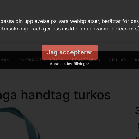
assa din upplevelse på våra webbplatser, berättar för oss
webbsökningar och ger oss insikter om användarbeteende så
Jag accepterar
RNAN
KNIVAR & TILLBEHÖR
BEVATTNING
GRILLAR
K
Anpassa inställningar
nga handtag turkos
T