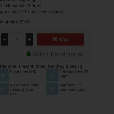
rtikelnummer: Turkos
agersaldo: 2-7 dagar centrallager
xkl moms: 29 Kr
Köp
Säkra betalningar
ategorier:
Presenthörnan
Handtag & beslag
Fri frakt över 999kr
Alltid öppet köp i 30
dagar
Alla kunder får 50kr
Lagersaldo: 2-7
i rabatt på nästa
dagar centrallager
köp!