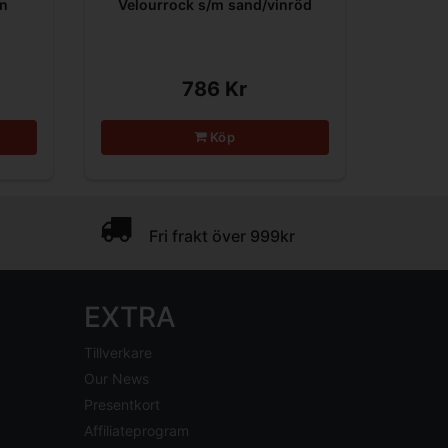
in
Velourrock s/m sand/vinröd
786 Kr
Köp
Fri frakt över 999kr
EXTRA
Tillverkare
Our News
Presentkort
Affiliateprogram