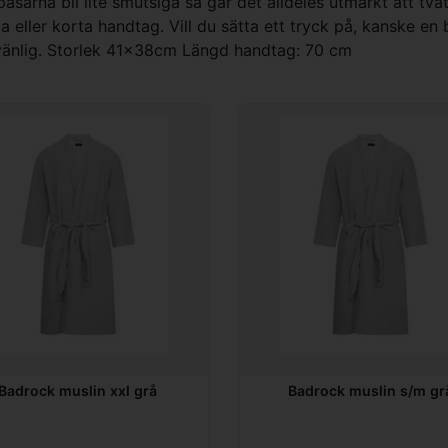
åsarna bli lite smutsiga så går det alldeles utmärkt att tvät
a eller korta handtag. Vill du sätta ett tryck på, kanske en bi
vänlig. Storlek 41x38cm Längd handtag: 70 cm
Badrock muslin xxl grå
Badrock muslin s/m gr