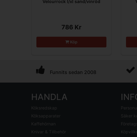
Velourrock l/xl sand/vinröd
786 Kr
Köp
Funnits sedan 2008
HANDLA
IN
Köksredskap
Personu
Köksapparater
Säker k
Kaffehörnan
Företag
Knivar & Tillbehör
Köpvillk