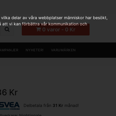
 vilka delar av våra webbplatser människor har besökt,
 att vi kan förbättra vår kommunikation och
0 varor - 0 Kr
AMPANJER
NYHETER!
VARUMÄRKEN
36 Kr
Delbetala från
31 Kr
månad!
illverkare:
Nightingale