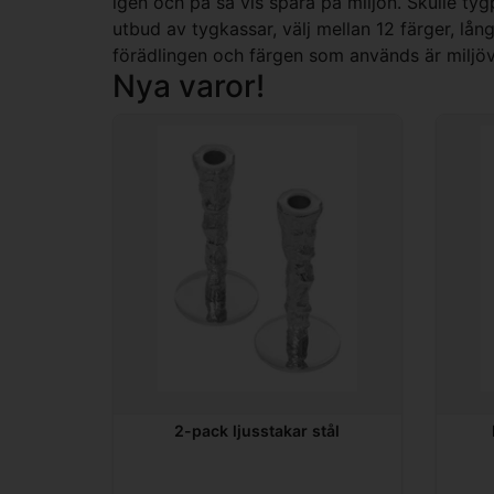
igen och på så vis spara på miljön. Skulle tygp
utbud av tygkassar, välj mellan 12 färger, lång
förädlingen och färgen som används är miljö
Nya varor!
2-pack ljusstakar stål