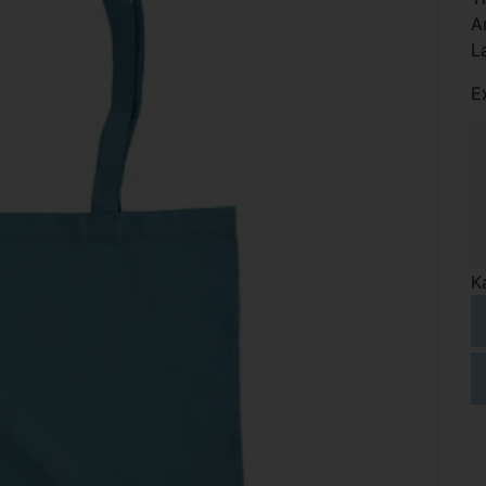
A
L
E
K