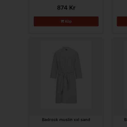
874 Kr
Köp
Badrock muslin xxl sand
B