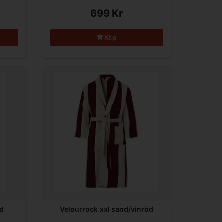
699 Kr
Köp
nd
Velourrock xxl sand/vinröd