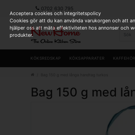
0702 630 795
Acceptera cookies och integritetspolicy
Cookies gör att du kan använda varukorgen och att anp
hjälper oss att mäta effektiviteten hos annonser och 
produkter.
KÖKSREDSKAP
KÖKSAPPARATER
KAFFEHÖ
Bag 150 g med långa handtag turkos
Bag 150 g med lå