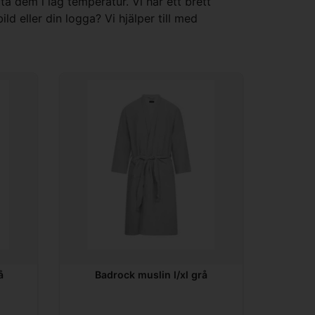
ta dem i låg temperatur. Vi har ett brett
ld eller din logga? Vi hjälper till med
å
Badrock muslin l/xl grå