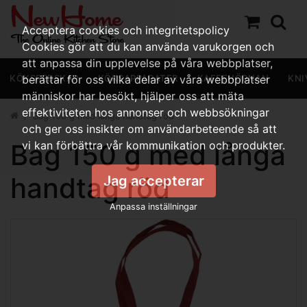
Acceptera cookies och integritetspolicy
Cookies gör att du kan använda varukorgen och
att anpassa din upplevelse på våra webbplatser,
KÖKSREDSKAP
berättar för oss vilka delar av våra webbplatser
KÖKSAPPARATER
KAFFEHÖRNAN
KNI
människor har besökt, hjälper oss att mäta
effektiviteten hos annonser och webbsökningar
Bag 150 g med långa handtag röd
och ger oss insikter om användarbeteende så att
Bag 150 g med långa
vi kan förbättra vår kommunikation och produkter.
handtag röd
Jag accepterar
Anpassa inställningar