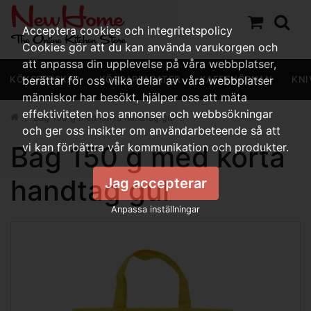
Acceptera cookies och integritetspolicy
Cookies gör att du kan använda varukorgen och
att anpassa din upplevelse på våra webbplatser,
KÖKSREDSKAP
berättar för oss vilka delar av våra webbplatser
KÖKSAPPARATER
KAFFEHÖRNAN
KNI
människor har besökt, hjälper oss att mäta
effektiviteten hos annonser och webbsökningar
Bag 150 g med korta handtag gul
och ger oss insikter om användarbeteende så att
Bag 150 g med korta
vi kan förbättra vår kommunikation och produkter.
handtag gul
Jag accepterar
Anpassa inställningar