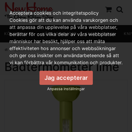
Acceptera cookies och integritetspolicy
Cookies gör att du kan använda varukorgen och
att anpassa din upplevelse på våra webbplatser,
KÖKSREDSKAP
berättar för oss vilka delar av våra webbplatser
KÖKSAPPARATER
KAFFEHÖRNAN
KNI
människor har besökt, hjälper oss att mäta
effektiviteten hos annonser och webbsökningar
Badtermometer lime
och ger oss insikter om användarbeteende så att
Badtermometer lime
vi kan förbättra vår kommunikation och produkter.
Jag accepterar
Anpassa inställningar