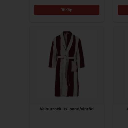
Köp
Velourrock l/xl sand/vinröd