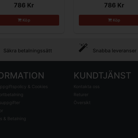
786 Kr
786 Kr
Köp
Köp
Säkra betalningssätt
Snabba leveranser
FORMATION
KUNDTJÄNST
ppgiftspolicy & Cookies
Kontakta oss
ortbetalning
Returer
suppgifter
Översikt
or
s & Betalning