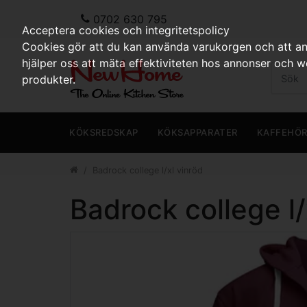
0702 630 795
Acceptera cookies och integritetspolicy
Cookies gör att du kan använda varukorgen och att anp
hjälper oss att mäta effektiviteten hos annonser och 
produkter.
KÖKSREDSKAP
KÖKSAPPARATER
KAFFEHÖ
Badrock college l/xl vinröd
Badrock college l/