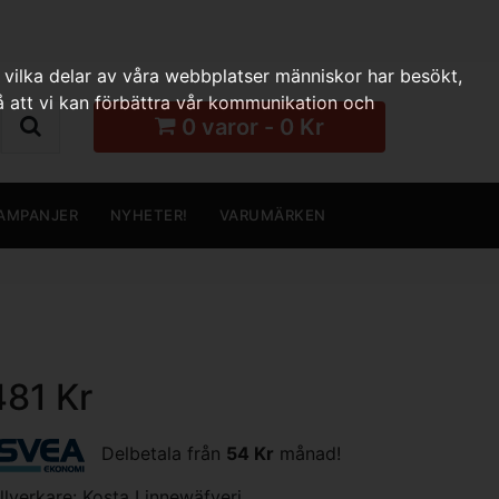
 vilka delar av våra webbplatser människor har besökt,
 att vi kan förbättra vår kommunikation och
0 varor - 0 Kr
AMPANJER
NYHETER!
VARUMÄRKEN
481 Kr
Delbetala från
54 Kr
månad!
illverkare:
Kosta Linnewäfveri