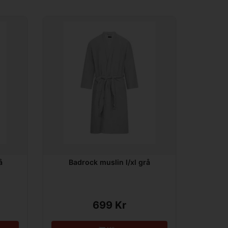
å
Badrock muslin l/xl grå
699 Kr