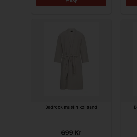
Köp
Badrock muslin xxl sand
B
699 Kr