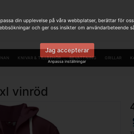
assa din upplevelse på våra webbplatser, berättar för oss
webbsökningar och ger oss insikter om användarbeteende så
Jag accepterar
RNAN
KNIVAR & TILLBEHÖR
BEVATTNING
GRILLAR
K
Anpassa inställningar
xl vinröd
T