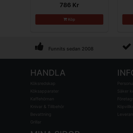
786 Kr
Köp
Funnits sedan 2008
HANDLA
IN
Köksredskap
Personu
Köksapparater
Säker k
Kaffehörnan
Företag
Knivar & Tillbehör
Köpvillk
Bevattning
Leveran
Grillar