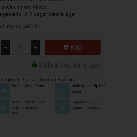
rtikelnummer: Vinröd
agersaldo: 2-7 dagar centrallager
xkl moms: 385 Kr
Köp
Säkra betalningar
ategorier:
Presenthörnan
Badrum
Fri frakt över 999kr
Alltid öppet köp i 30
dagar
Alla kunder får 50kr
Lagersaldo: 2-7
i rabatt på nästa
dagar centrallager
köp!