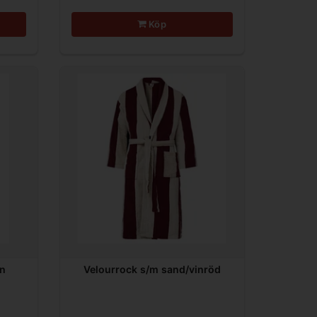
Köp
in
Velourrock s/m sand/vinröd