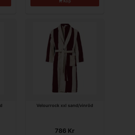
Köp
nd
Velourrock xxl sand/vinröd
786 Kr