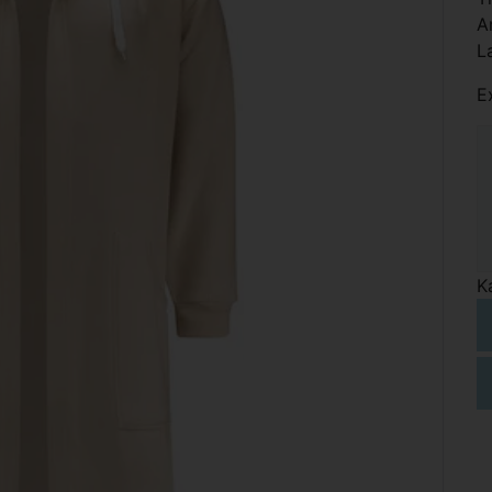
A
L
E
K