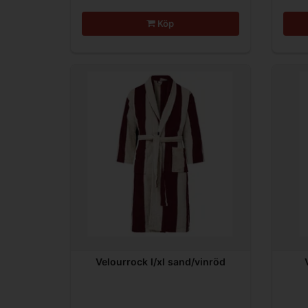
Köp
Velourrock l/xl sand/vinröd