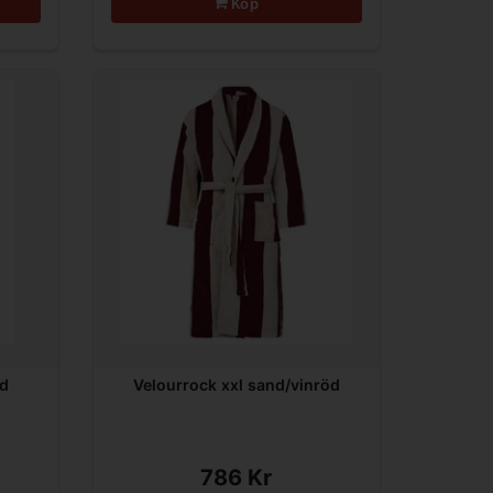
Köp
nd
Velourrock xxl sand/vinröd
786 Kr