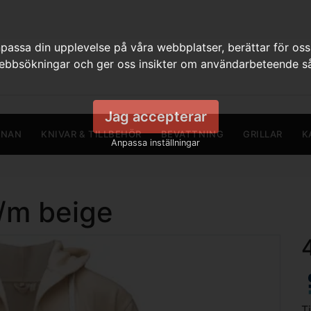
assa din upplevelse på våra webbplatser, berättar för oss
webbsökningar och ger oss insikter om användarbeteende så
Jag accepterar
RNAN
KNIVAR & TILLBEHÖR
BEVATTNING
GRILLAR
K
Anpassa inställningar
s/m beige
T