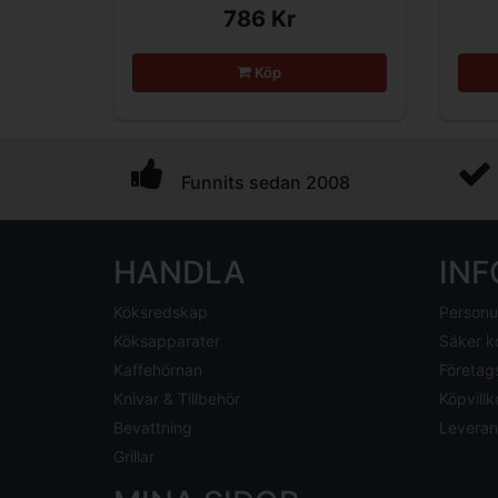
786 Kr
Köp
Funnits sedan 2008
HANDLA
IN
Köksredskap
Personu
Köksapparater
Säker k
Kaffehörnan
Företag
Knivar & Tillbehör
Köpvillk
Bevattning
Leveran
Grillar