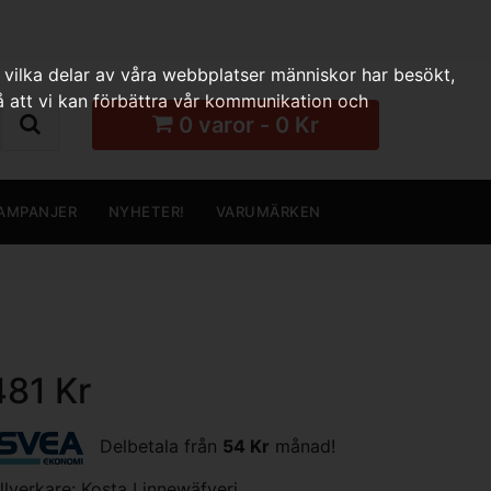
 vilka delar av våra webbplatser människor har besökt,
 att vi kan förbättra vår kommunikation och
0 varor - 0 Kr
AMPANJER
NYHETER!
VARUMÄRKEN
481 Kr
Delbetala från
54 Kr
månad!
illverkare:
Kosta Linnewäfveri