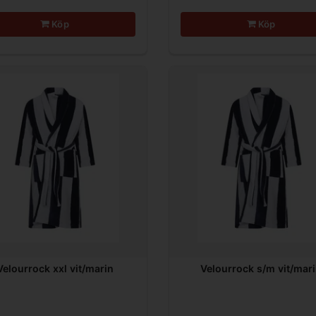
Köp
Köp
Velourrock xxl vit/marin
Velourrock s/m vit/mar