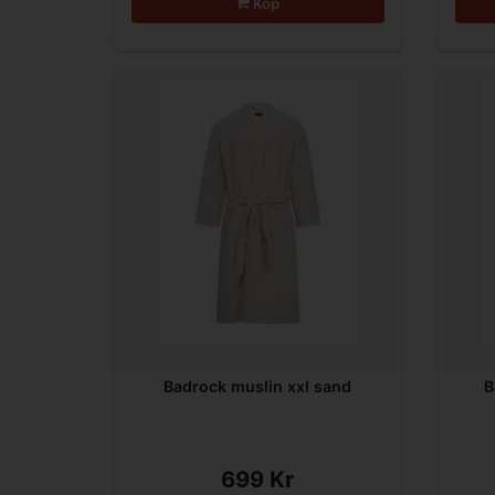
Köp
Badrock muslin xxl sand
B
699 Kr