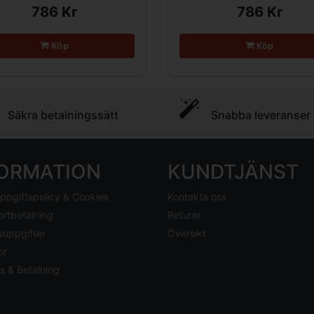
786 Kr
786 Kr
Köp
Köp
Säkra betalningssätt
Snabba leveranser
FORMATION
KUNDTJÄNST
ppgiftspolicy & Cookies
Kontakta oss
ortbetalning
Returer
suppgifter
Översikt
or
s & Betalning