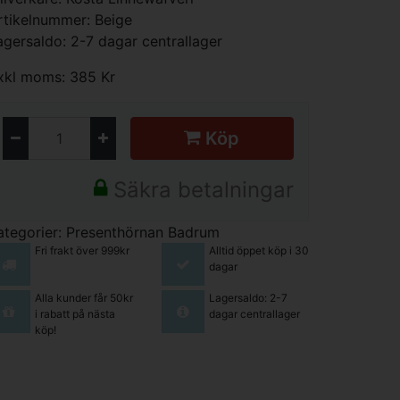
rtikelnummer: Beige
agersaldo: 2-7 dagar centrallager
xkl moms: 385 Kr
Köp
Säkra betalningar
ategorier:
Presenthörnan
Badrum
Fri frakt över 999kr
Alltid öppet köp i 30
dagar
Alla kunder får 50kr
Lagersaldo: 2-7
i rabatt på nästa
dagar centrallager
köp!