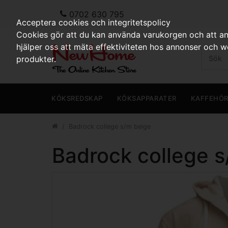
0702 630 795
Acceptera cookies och integritetspolicy
Cookies gör att du kan använda varukorgen och att anp
hjälper oss att mäta effektiviteten hos annonser och 
produkter.
KÖKSREDSKAP
KÖKSAPPARATER
KAFFEHÖ
Badrock college s/m beige
Badrock college 