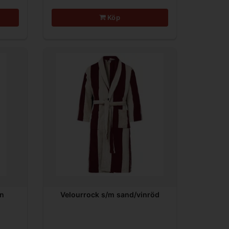
Köp
in
Velourrock s/m sand/vinröd