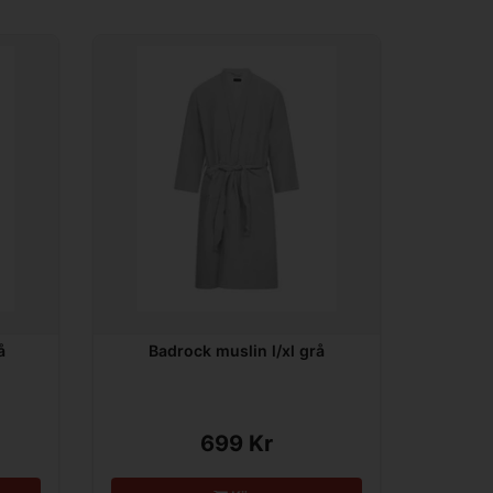
å
Badrock muslin l/xl grå
699 Kr