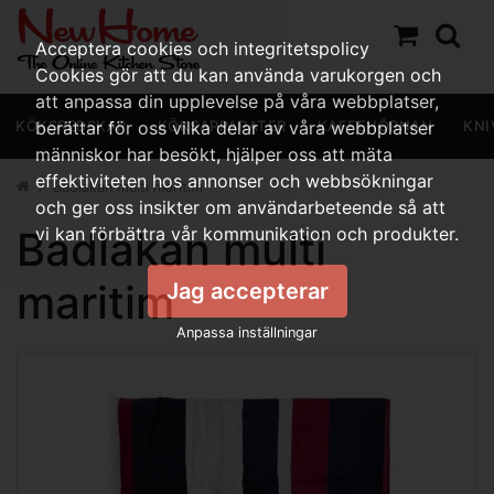
Acceptera cookies och integritetspolicy
Cookies gör att du kan använda varukorgen och
att anpassa din upplevelse på våra webbplatser,
KÖKSREDSKAP
berättar för oss vilka delar av våra webbplatser
KÖKSAPPARATER
KAFFEHÖRNAN
KNI
människor har besökt, hjälper oss att mäta
effektiviteten hos annonser och webbsökningar
Badlakan multi maritim
och ger oss insikter om användarbeteende så att
Badlakan multi
vi kan förbättra vår kommunikation och produkter.
maritim
Jag accepterar
Anpassa inställningar