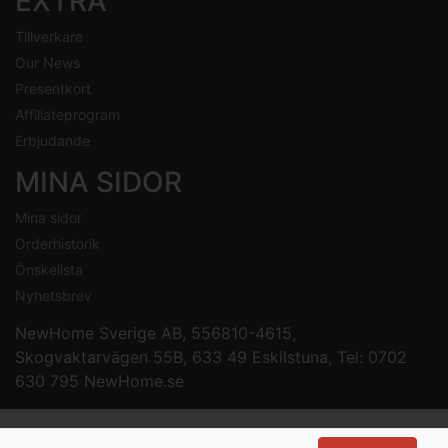
EXTRA
Tillverkare
Our News
Presentkort
Affiliateprogram
Erbjudande
MINA SIDOR
Mina sidor
Orderhistorik
Önskelista
Nyhetsbrev
NewHome Sverige AB
, 556810-4615,
Skogvaktarvägen 55B, 633 49 Eskilstuna, Tel: 0702
630 795
NewHome.se