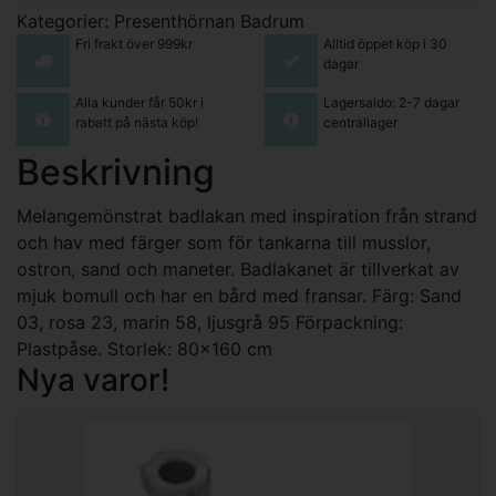
Kategorier:
Presenthörnan
Badrum
Fri frakt över 999kr
Alltid öppet köp i 30
dagar
Alla kunder får 50kr i
Lagersaldo: 2-7 dagar
rabatt på nästa köp!
centrallager
Beskrivning
Melangemönstrat badlakan med inspiration från strand
och hav med färger som för tankarna till musslor,
ostron, sand och maneter. Badlakanet är tillverkat av
mjuk bomull och har en bård med fransar. Färg: Sand
03, rosa 23, marin 58, ljusgrå 95 Förpackning:
Plastpåse. Storlek: 80x160 cm
Nya varor!