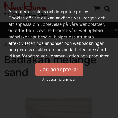
Acceptera cookies och integritetspolicy
Cookies gör att du kan använda varukorgen och
att anpassa din upplevelse på våra webbplatser,
KÖKSREDSKAP
berättar för oss vilka delar av våra webbplatser
KÖKSAPPARATER
KAFFEHÖRNAN
KNI
människor har besökt, hjälper oss att mäta
effektiviteten hos annonser och webbsökningar
Badlakan melange sand
och ger oss insikter om användarbeteende så att
Badlakan melange
vi kan förbättra vår kommunikation och produkter.
sand
Jag accepterar
Anpassa inställningar