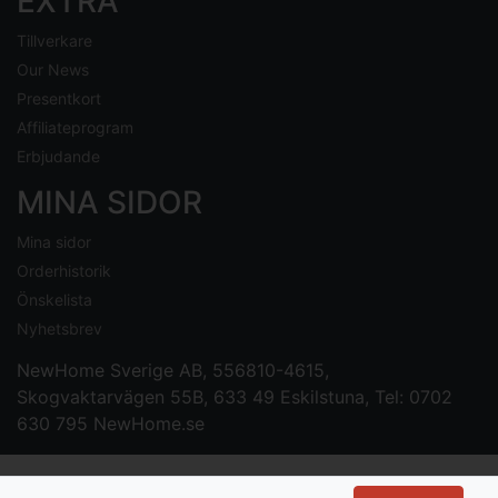
EXTRA
Tillverkare
Our News
Presentkort
Affiliateprogram
Erbjudande
MINA SIDOR
Mina sidor
Orderhistorik
Önskelista
Nyhetsbrev
NewHome Sverige AB
, 556810-4615,
Skogvaktarvägen 55B, 633 49 Eskilstuna, Tel: 0702
630 795
NewHome.se