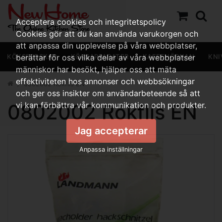
Acceptera cookies och integritetspolicy
Cookies gör att du kan använda varukorgen och
att anpassa din upplevelse på våra webbplatser,
KÖKSREDSKAP
berättar för oss vilka delar av våra webbplatser
KÖKSAPPARATER
KAFFEHÖRNAN
KNI
människor har besökt, hjälper oss att mäta
effektiviteten hos annonser och webbsökningar
0802002 Rökflis EN
och ger oss insikter om användarbeteende så att
0802002 Rökflis EN
vi kan förbättra vår kommunikation och produkter.
Jag accepterar
Anpassa inställningar