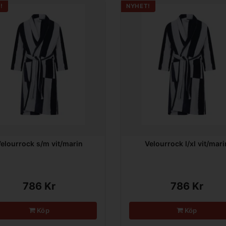
!
NYHET!
elourrock s/m vit/marin
Velourrock l/xl vit/mari
786 Kr
786 Kr
Köp
Köp