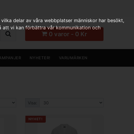
 vilka delar av våra webbplatser människor har besökt,
 att vi kan förbättra vår kommunikation och
0 varor - 0 Kr
AMPANJER
NYHETER!
VARUMÄRKEN
Visa:
NYHET!