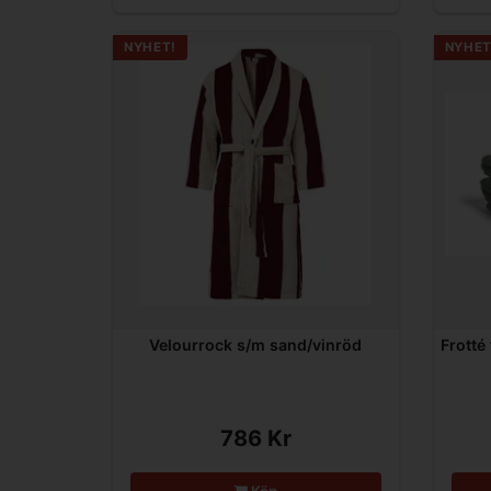
NYHET!
NYHET
Velourrock s/m sand/vinröd
Frotté
786 Kr
Köp