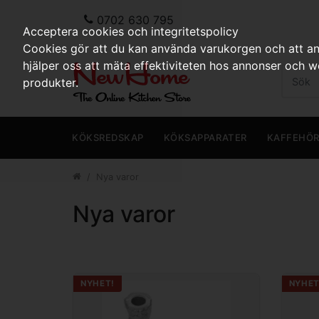
0702 630 795
Acceptera cookies och integritetspolicy
Cookies gör att du kan använda varukorgen och att anp
hjälper oss att mäta effektiviteten hos annonser och 
produkter.
KÖKSREDSKAP
KÖKSAPPARATER
KAFFEHÖ
Nya varor
Nya varor
NYHET!
NYHET