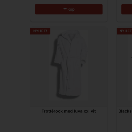
Köp
NYHET!
NYHET
Frottérock med luva xxl vit
Blacks