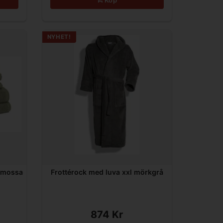
NYHET!
0 mossa
Frottérock med luva xxl mörkgrå
874 Kr