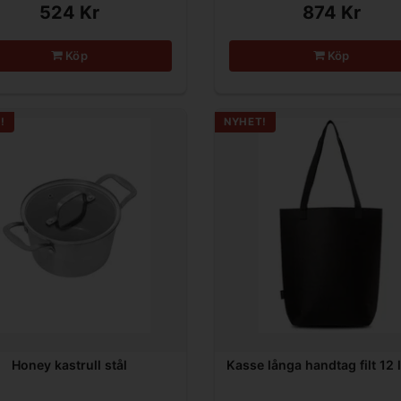
524 Kr
874 Kr
Köp
Köp
!
NYHET!
Honey kastrull stål
Kasse långa handtag filt 12 l