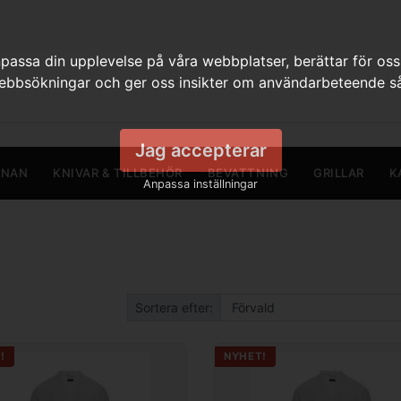
assa din upplevelse på våra webbplatser, berättar för oss
webbsökningar och ger oss insikter om användarbeteende så
Jag accepterar
RNAN
KNIVAR & TILLBEHÖR
BEVATTNING
GRILLAR
K
Anpassa inställningar
Sortera efter:
!
NYHET!