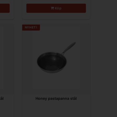
Köp
NYHET!
ål
Honey pastapanna stål