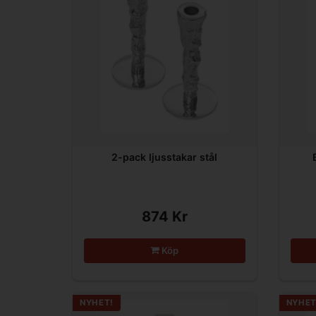
2-pack ljusstakar stål
874 Kr
Köp
NYHET!
NYHET