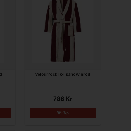
d
Velourrock l/xl sand/vinröd
786 Kr
Köp