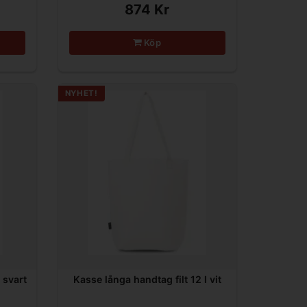
874 Kr
Köp
NYHET!
 svart
Kasse långa handtag filt 12 l vit