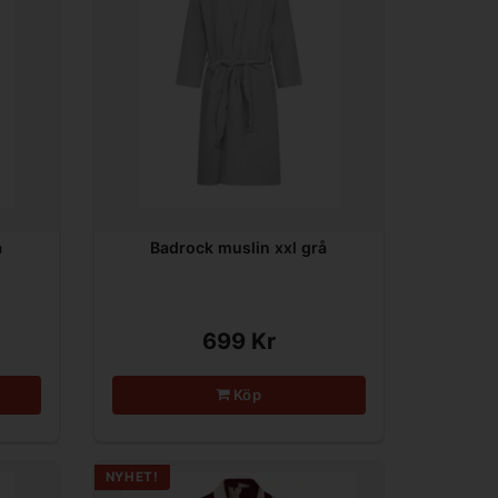
å
Badrock muslin xxl grå
699 Kr
Köp
NYHET!