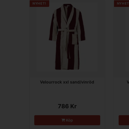
NYHET!
NYHET
Velourrock xxl sand/vinröd
V
786 Kr
Köp