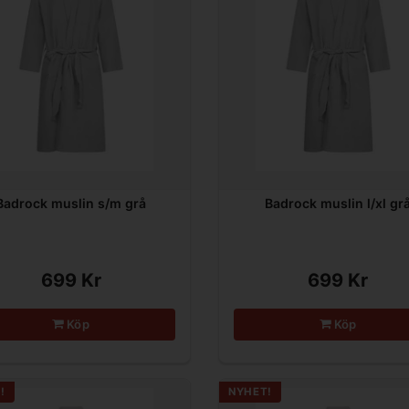
Badrock muslin s/m grå
Badrock muslin l/xl gr
699 Kr
699 Kr
Köp
Köp
!
NYHET!