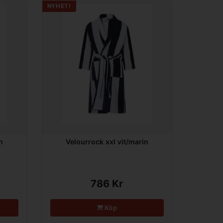
NYHET!
n
Velourrock xxl vit/marin
786 Kr
Köp