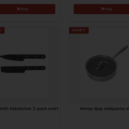
Köp
Köp
!
NYHET!
mith köksknivar 2-pack svart
Honey djup stekpanna st